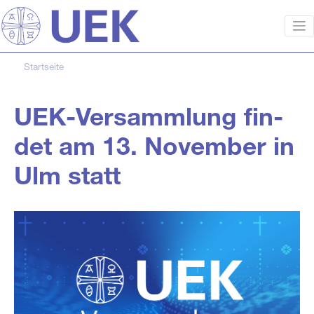
Startseite
UEK-Ver­samm­lung fin­
det am 13. No­vem­ber in
Ulm statt